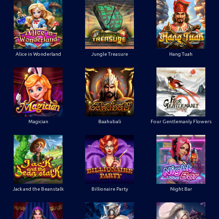
Alice in Wonderland
Jungle Treasure
Hang Tuah
Magician
Baahubali
Four Gentlemanly Flowers
Jack and the Beanstalk
Billionaire Party
Night Bar