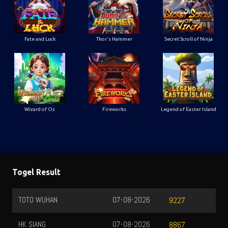
Fate and Luck
Thor's Hammer
Secret Scroll of Ninja
Wizard of Oz
Fireworks
Legend of Easter Island
Togel Result
TOTO WUHAN
07-08-2026
9227
HK SIANG
07-08-2026
8867