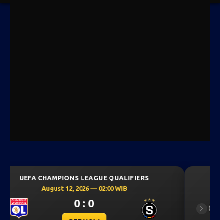
UEFA CHAMPIONS LEAGUE QUALIFIERS
August 12, 2026 — 01:30 WIB
0 : 0
Previous
Next