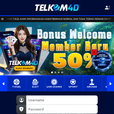
OM4D TOGEL KAMI INFORMASIKAN HARAP BERMAIN NORMAL DAN TIDAK TERIMA PEMAIN INVEST ,APA
X
TOGEL
SLOT
LIVE CASINO
SPORT
ARCADE
SABU