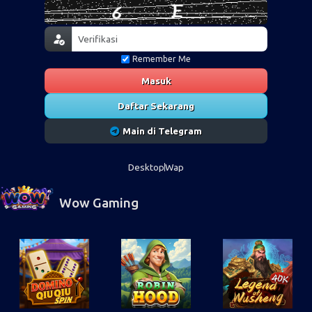
Remember Me
Masuk
Daftar Sekarang
Main di Telegram
Desktop
Wap
Wow Gaming