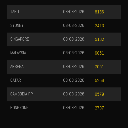
TAHITI
08-08-2026
8156
SYDNEY
08-08-2026
2413
SINGAPORE
08-08-2026
5102
MALAYSIA
08-08-2026
6851
ARSENAL
08-08-2026
7051
QATAR
08-08-2026
5256
CAMBODIA PP
08-08-2026
0579
HONGKONG
08-08-2026
2797