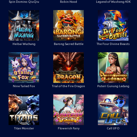
Spin Domino QiuQiu
Robin Hood
Legend of Wusheng 40K
Heibai Wuchang
Barong Sacred Battle
The Four Divine Beasts
Nine Tailed Fox
Trial of the Fire Dragon
Puteri Gunung Ledang
Titan Monster
Flowerish Fairy
Call UFO