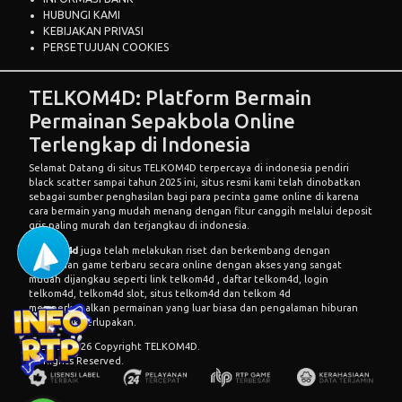
HUBUNGI KAMI
KEBIJAKAN PRIVASI
PERSETUJUAN COOKIES
TELKOM4D: Platform Bermain
Permainan Sepakbola Online
Terlengkap di Indonesia
Selamat Datang di situs
TELKOM4D
terpercaya di indonesia pendiri
black scatter sampai tahun 2025 ini, situs resmi kami telah dinobatkan
sebagai sumber penghasilan bagi para pecinta game online di karena
cara bermain yang mudah menang dengan fitur canggih melalui deposit
qris paling murah dan terjangkau di indonesia.
Telkom4d
juga telah melakukan riset dan berkembang dengan
permainan game terbaru secara online dengan akses yang sangat
mudah dijangkau seperti link telkom4d , daftar telkom4d, login
telkom4d, telkom4d slot, situs telkom4d dan telkom 4d
memperkenalkan permainan yang luar biasa dan pengalaman hiburan
yang tidak terlupakan.
© 2015 - 2026 Copyright TELKOM4D.
All Rights Reserved.