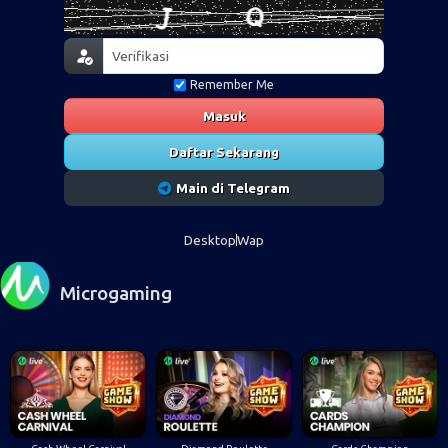
Remember Me
Masuk
Daftar Sekarang
Main di Telegram
Desktop
Wap
Microgaming