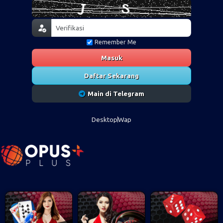
Remember Me
Masuk
Daftar Sekarang
Main di Telegram
Desktop
Wap