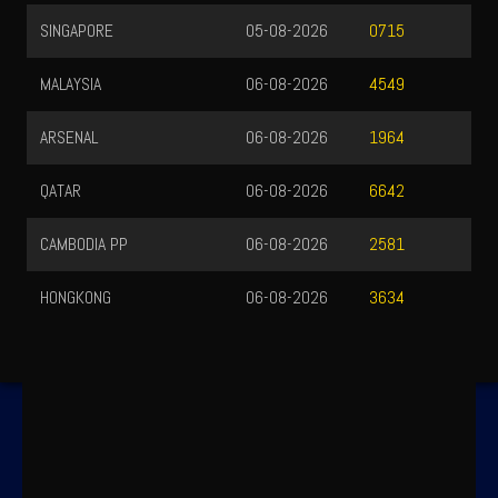
SINGAPORE
05-08-2026
0715
MALAYSIA
06-08-2026
4549
ARSENAL
06-08-2026
1964
QATAR
06-08-2026
6642
CAMBODIA PP
06-08-2026
2581
HONGKONG
06-08-2026
3634