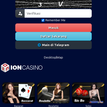
Remember Me
Masuk
Daftar Sekarang
Main di Telegram
Desktop
Wap
Baccarat
Roulette
Sicbo