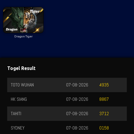
Dragon Tiger
Togel Result
TOTO WUHAN
07-08-2026
4935
HK SIANG
07-08-2026
8867
TAHITI
07-08-2026
3712
SYDNEY
07-08-2026
0158